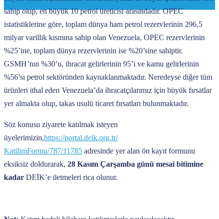
sahip olup, en büyük 10 petrol üreticisi arasındadır. OPEC
istatistiklerine göre, toplam dünya ham petrol rezervlerinin 296,5
milyar varillik kısmına sahip olan Venezuela, OPEC rezervlerinin
%25’ine, toplam dünya rezervlerinin ise %20’sine sahiptir.
GSMH’nın %30’u, ihracat gelirlerinin 95’i ve kamu gelirlerinin
%56’sı petrol sektöründen kaynaklanmaktadır. Neredeyse diğer tüm
ürünleri ithal eden Venezuela’da ihracatçılarımız için büyük fırsatlar
yer almakta olup, takas usulü ticaret fırsatları bulunmaktadır.
Söz konusu ziyarete katılmak isteyen
üyelerimizin,
https://portal.deik.org.tr/
KatilimFormu/787/11785
adresinde yer alan ön kayıt formunu
eksiksiz doldurarak,
28 Kasım Çarşamba günü mesai bitimine
kadar
DEİK’e iletmeleri rica olunur.