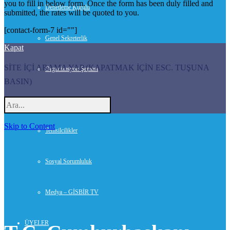
you to fill in below form. Once the form has been duly filled and
Denetleme Kurulu
submitted, the rates will be quoted to you.
[contact-form-7 id=""]
Genel Sekreterlik
Kapat
SİTE İÇİ ARAMA YAP (KAPATMAK İÇİN ESC. TUŞUNA
Organizasyon Şeması
BASIN)
Danışmanlar
Skip to Content
Temsilcilikler
Sosyal Sorumluluk
Medya – GİSBİR TV
ÜYELER