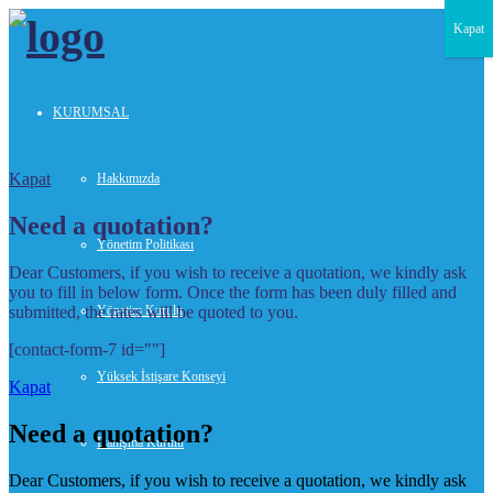
Kapat
KURUMSAL
Kapat
Hakkımızda
Need a quotation?
Yönetim Politikası
Dear Customers, if you wish to receive a quotation, we kindly ask
you to fill in below form. Once the form has been duly filled and
submitted, the rates will be quoted to you.
Yönetim Kurulu
[contact-form-7 id=""]
Yüksek İstişare Konseyi
Kapat
Need a quotation?
Danışma Kurulu
Dear Customers, if you wish to receive a quotation, we kindly ask