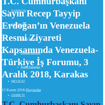
T.C. Cumhurbaşkanı
Sayın Recep Tayyip
HABERLER
Erdoğan’ın Venezuela
İSTATİSTİK
Resmi Ziyareti
Sektör Raporu
Kapsamında Venezuela-
İstihdam Durumu
Türkiye İş Forumu, 3
İhracat Rakamları
Aralık 2018, Karakas
MEVZUAT
15 Kasım 2018-
Duyurular
GİSBİR TV
T.C. Cumhurbaşkanı Sayın