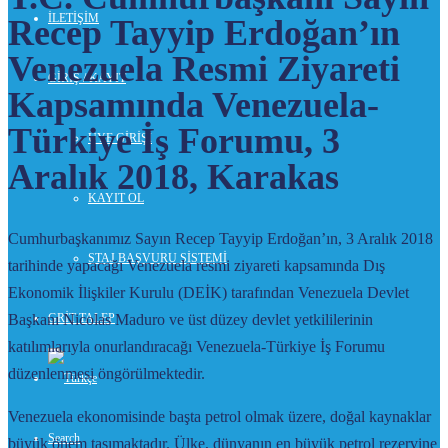
İLETİŞİM
Recep Tayyip Erdoğan’ın
Venezuela Resmi Ziyareti
GİRİŞ / KAYIT
Kapsamında Venezuela-
Türkiye İş Forumu, 3
ÜYE GİRİŞİ
Aralık 2018, Karakas
KAYIT OL
Cumhurbaşkanımız Sayın Recep Tayyip Erdoğan’ın, 3 Aralık 2018
STAJ BAŞVURU SİSTEMİ
tarihinde yapacağı Venezuela resmi ziyareti kapsamında Dış
Ekonomik İlişkiler Kurulu (DEİK) tarafından Venezuela Devlet
Başkanı Nicolas Maduro ve üst düzey devlet yetkililerinin
GRİT TALEP
katılımlarıyla onurlandıracağı Venezuela-Türkiye İş Forumu
düzenlenmesi öngörülmektedir.
Venezuela ekonomisinde başta petrol olmak üzere, doğal kaynaklar
Search
büyük önem taşımaktadır. Ülke, dünyanın en büyük petrol rezervine