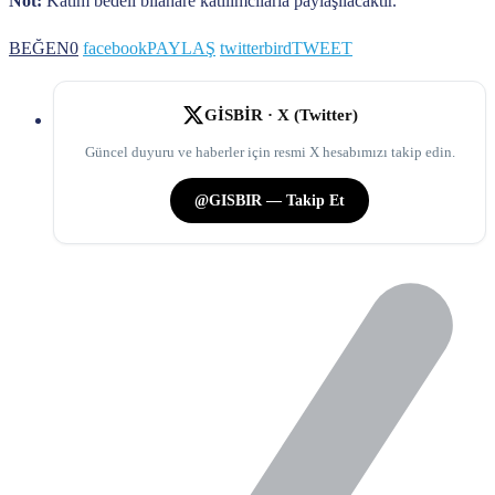
Not:
Katım bedeli bilahare katılımcılarla paylaşılacaktır.
BEĞEN
0
facebook
PAYLAŞ
twitterbird
TWEET
GİSBİR · X (Twitter)
Güncel duyuru ve haberler için resmi X hesabımızı takip edin.
@GISBIR — Takip Et